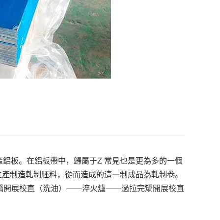
生產鋁板。在鋁板帶中，歸屬于Z 常見也是更為多的一個
生產制造軋制胚料，從而造成的這一制成品為軋制卷。
矯開展校直（洗油）——淬火爐——過拉完矯開展校直