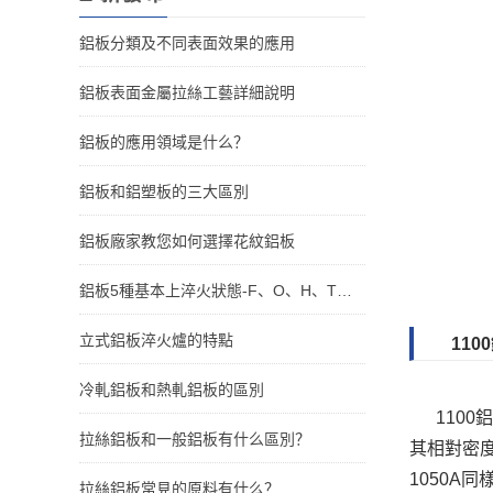
鋁板分類及不同表面效果的應用
鋁板表面金屬拉絲工藝詳細說明
鋁板的應用領域是什么？
鋁板和鋁塑板的三大區別
鋁板廠家教您如何選擇花紋鋁板
鋁板5種基本上淬火狀態-F、O、H、T、W
立式鋁板淬火爐的特點
11
冷軋鋁板和熱軋鋁板的區別
110
拉絲鋁板和一般鋁板有什么區別？
其相對密
1050A同
拉絲鋁板常見的原料有什么？