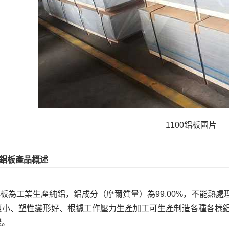
1100鋁板圖片
00鋁板產品概述
0鋁板為工業生產純鋁，鋁成分（摩爾質量）為99.00%，不能
度小、塑性變形好、根據工作壓力生產加工可生產制造各種各樣
樣。