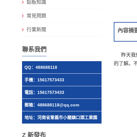
鋁板知識
常見問題
行業新聞
內容摘
聯系我們
昨天我們對
的了解。
QQ：488688118
手機：15617573433
電話：15617573433
郵箱：488688118@qq.com
地址：河南省鞏義市小關鎮口頭工業園
Z 新發布