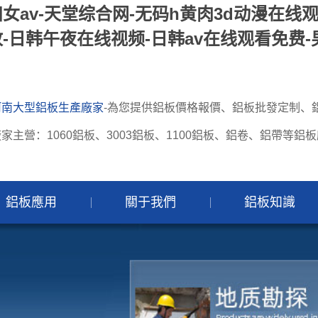
妇女av-天堂综合网-无码h黄肉3d动漫在线
放-日韩午夜在线视频-日韩av在线观看免费-
河南大型鋁板生產廠家
-為您提供鋁板價格報價、鋁板批發定制、
家主營：1060鋁板、3003鋁板、1100鋁板、鋁卷、鋁帶等鋁
鋁板應用
關于我們
鋁板知識