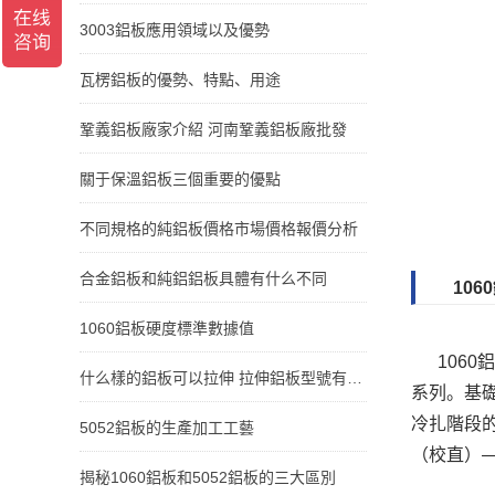
3003鋁板應用領域以及優勢
瓦楞鋁板的優勢、特點、用途
鞏義鋁板廠家介紹 河南鞏義鋁板廠批發
關于保溫鋁板三個重要的優點
不同規格的純鋁板價格市場價格報價分析
合金鋁板和純鋁鋁板具體有什么不同
10
1060鋁板硬度標準數據值
106
什么樣的鋁板可以拉伸 拉伸鋁板型號有哪些 [匯
系列。基
冷扎階段
5052鋁板的生產加工工藝
（校直）
揭秘1060鋁板和5052鋁板的三大區別