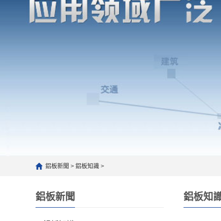
鋁板新聞
>
鋁板知識
>
鋁板新聞
鋁板知