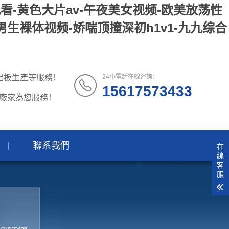
观看-黄色大片av-午夜美女视频-欧美放荡性
男生裸体视频-娇喘顶撞深初h1v1-九九综合
鋁板生產等服務！
24小電話在線咨詢：
15617573433
板廠家為您服務！
聯系我們
在
線
客
服