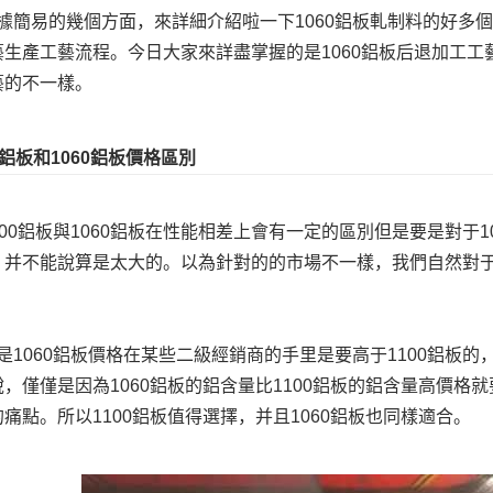
據簡易的幾個方面，來詳細介紹啦一下1060鋁板軋制料的好多個
生產工藝流程。今日大家來詳盡掌握的是1060鋁板后退加工工
藝的不一樣。
00鋁板和1060鋁板價格區別
100鋁板與1060鋁板在性能相差上會有一定的區別但是要是對于1
，并不能說算是太大的。以為針對的的市場不一樣，我們自然對
是1060鋁板價格在某些二級經銷商的手里是要高于1100鋁板
，僅僅是因為1060鋁板的鋁含量比1100鋁板的鋁含量高價
痛點。所以1100鋁板值得選擇，并且1060鋁板也同樣適合。