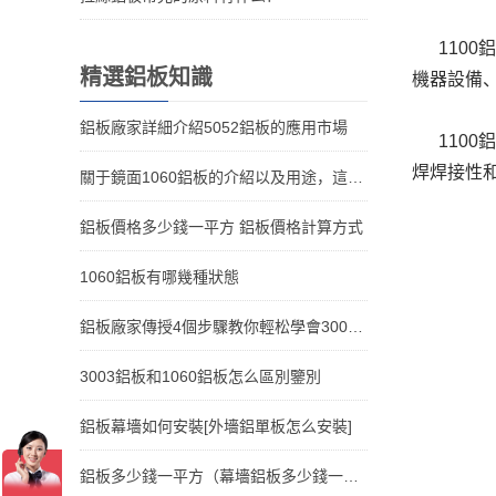
110
精選鋁板知識
機器設備
鋁板廠家詳細介紹5052鋁板的應用市場
110
焊焊接性
關于鏡面1060鋁板的介紹以及用途，這些您知道嗎
鋁板價格多少錢一平方 鋁板價格計算方式
1060鋁板有哪幾種狀態
鋁板廠家傳授4個步驟教你輕松學會3003鋁板清洗
3003鋁板和1060鋁板怎么區別鑒別
鋁板幕墻如何安裝[外墻鋁單板怎么安裝]
鋁板多少錢一平方（幕墻鋁板多少錢一平）