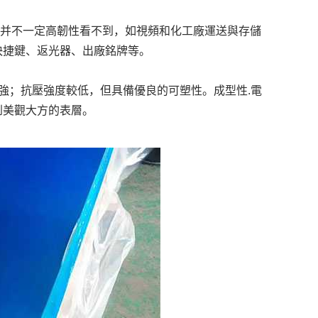
、并不一定高韌性看不到，如視頻和化工廠運送與存儲
快捷鍵、返光器、出廠銘牌等。
藝加強；抗壓強度較低，但具備優良的可塑性。成型性.電
到美觀大方的表層。