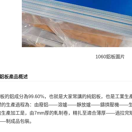
1060鋁板圖片
60鋁板產品概述
0鋁板的鋁成分為99.60%，也就是大家常講的純鋁板，也是工業
礎的生產過程為：由廢鋁——溶爐——靜放爐——鑄擠壓機——
的生產加工是，由7mm厚的軋制卷，精扎至適合薄厚——過拉完
——制成品包裝。