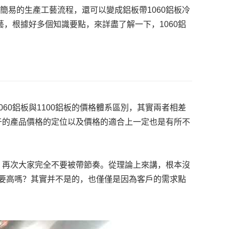
簡易的生產工藝流程，還可以變成鋁板帶1060鋁板冷
藝，根據好多個知識要點，來詳盡了解一下，1060鋁
060鋁板與1100鋁板的價格體系區別，其實兩者相差
于的產品價格的定位以及價格的適合上一定也是有所不
的，再次大家完全不要被帶節奏。從理論上來講，根本沒
格就要高嗎？其實并不是的，也僅僅是因為客戶的需求點