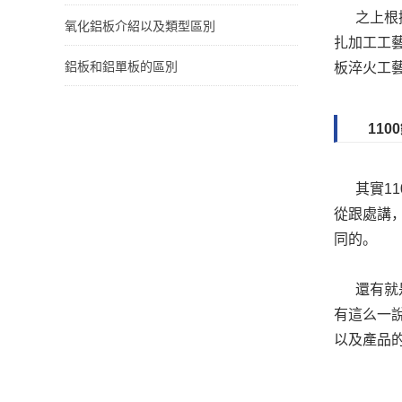
之上根
氧化鋁板介紹以及類型區別
扎加工工藝
鋁板和鋁單板的區別
板淬火工
11
其實1
從跟處講
同的。
還有就
有這么一說
以及產品的