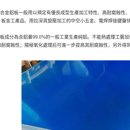
0鋁合金鋁板一般用以規定有優良成型生產加工特性、高耐腐蝕性
、板金工產品、用拉深貨旋壓加工的中空小五金、電焊焊接鍵盤
0鋁板成分為含鋁量99.0%的一般工業生產純鋁。不能熱處理工
和耐腐蝕性；陽極氧化處理后可進一步提高其耐腐蝕性，另外得