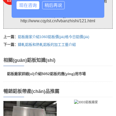
創(chuàng)做，轉(zhuǎn)載請(qǐng)保留鏈接，否則
现在咨询
稍后再说
將追究法律責(zé)任
本文網(wǎng)址：
http://www.cqylst.cn/lvbanzhishi/121.html
上一篇：
鋁板廠家介紹1060鋁板價(jià)格今日鋁價(jià)
下一篇：
鑄軋鋁板和熱軋鋁板的加工工藝介紹
相關(guān)鋁板知識(shí)
鋁板廠家詳細(xì)介紹5052鋁板的應(yīng)用市場
暢銷鋁板帶產(chǎn)品推薦