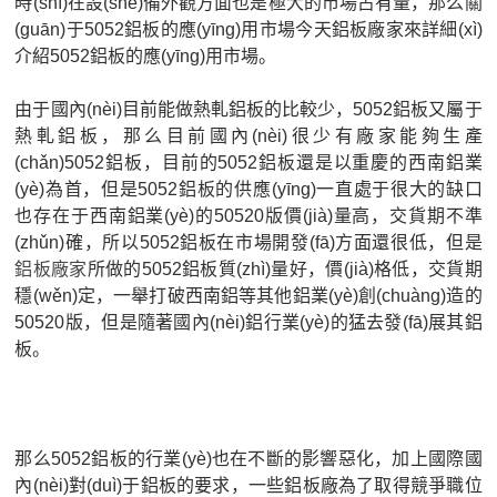
時(shí)在設(shè)備外觀方面也是極大的市場占有量，那么關
(guān)于5052鋁板的應(yīng)用市場今天鋁板廠家來詳細(xì)
介紹5052鋁板的應(yīng)用市場。
由于國內(nèi)目前能做熱軋鋁板的比較少，5052鋁板又屬于
熱軋鋁板，那么目前國內(nèi)很少有廠家能夠生產
(chǎn)5052鋁板，目前的5052鋁板還是以重慶的西南鋁業
(yè)為首，但是5052鋁板的供應(yīng)一直處于很大的缺口
也存在于西南鋁業(yè)的50520版價(jià)量高，交貨期不準
(zhǔn)確，所以5052鋁板在市場開發(fā)方面還很低，但是
鋁板廠家
所做的5052鋁板質(zhì)量好，價(jià)格低，交貨期
穩(wěn)定，一舉打破西南鋁等其他鋁業(yè)創(chuàng)造的
50520版，但是隨著國內(nèi)鋁行業(yè)的猛去發(fā)展其鋁
板。
那么5052鋁板的行業(yè)也在不斷的影響惡化，加上國際國
內(nèi)對(duì)于鋁板的要求，一些鋁板廠為了取得競爭職位