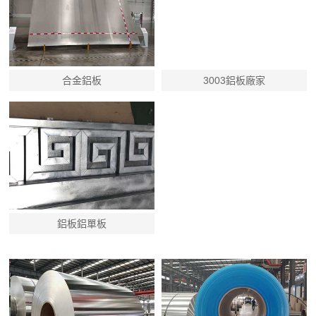
合金鋁板
3003鋁板廠家
鋁板鋁單板