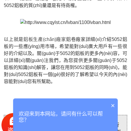
5052鋁板的質(zhì)量還是有待商榷。
以上就是
鋁板生產(chǎn)廠家
鋁卷廠家詳細(xì)介紹5052鋁
板的一些應(yīng)用市場，希望能對(duì)廣大用戶有一些很
好的介紹以及。關(guān)于5052的鋁板的更多內(nèi)容，可
以詳細(xì)關(guān)注我們，為您提供更多關(guān)于5052
鋁板的知識(shí)解答，讓您在用到5052鋁板的同時(shí)，能
對(duì)5052鋁板有一個(gè)很好的了解希望以今天的內(nèi)
容能對(duì)您有所幫助。
×
欢迎来到本网站，请问有什么可以帮
您？
版權(quán)保護(hù)：本文由 泰誠鋁業(yè) 進(jìn)行