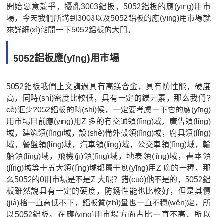
開始惡意競爭，擾亂3003鋁板，5052鋁板的應(yīng)用市
場，今天我們所講到3003以及5052鋁板的應(yīng)用市場就
來詳細(xì)敲開一下5052鋁板的大門。
5052鋁板應(yīng)用市場
5052鋁板我們上文講過具有高鎂合金，具有防性能，硬度
高，同時(shí)密度比較低，具有一定的鎂元素，那么我們?
cè)诓少?052鋁板的時(shí)候，一定要考慮一下它的應(yīng)
用市場目前應(yīng)用Z 多的有交通領(lǐng)域，廣告領(lǐng)
域，建筑領(lǐng)域，設(shè)備外殼領(lǐng)域，廚具領(lǐng)
域，餐盤領(lǐng)域，汽車領(lǐng)域，公交車領(lǐng)域，輪
船領(lǐng)域，飛機(jī)領(lǐng)域，地表領(lǐng)域，書本領
(lǐng)域等十五大領(lǐng)域都屬于應(yīng)用Z 廣的一種，那
么5052的0用市場是不是Z 大呢？錯(cuò)他不是的，5052鋁
板雖然說具有一定的硬度，防銹性能也比較好，但是其價
(jià)格一直高低不下，鋁板質(zhì)量也一直不穩(wěn)定，所
以5052鋁板。在應(yīng)用市場方面占比一直不高，所以