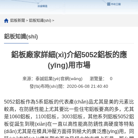
鋁板新聞
>
鋁板知識(shí)
>
鋁板知識(shí)
鋁板廠家詳細(xì)介紹5052鋁板的應
(yīng)用市場
來源：泰誠鋁業(yè)官網(wǎng)
瀏覽量：
0
發(fā)布時(shí)間：2020-06-08 21:40:40
5052鋁板作為5系鋁板的代表產(chǎn)品尤其是美的元素比
較高，在防銹性能上尤其要比一些住宅鋁板要高的多，尤其
是1060鋁板，
1100鋁板
，
3003鋁板
，其他系列鋁板5052鋁
板從誕生到現(xiàn)在一直以高性能高防銹性高硬度等特點
(diǎn)尤其是在模具沖壓方面得到極大的廣泛應(yīng)用，同