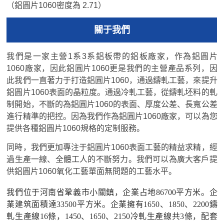
（鋁圓片1060密度為 2.71）
關于我們
我們是一家主營1系3系鋁板帶的鋁板廠家，作為鋁圓片
1060廠家，因此鋁圓片1060更是我們的主營產品系列，因
此我們一直著力于打造鋁圓片1060，通過鑄軋工藝，來提升
鋁圓片1060表面的晶粒度。通過冷軋工藝，從鑄軋坯料的軋
制開始，不斷的為鋁圓片1060的表面、厚度公差、長寬公差
進行精準的把控。因為我們作為鋁圓片1060廠家，可以為您
提供各種鋁圓片1060規格的定制服務。
同時，我們更加專注于鋁圓片1060表面工藝的精益求精，經
過生產一線、全體工人的不斷努力。我們可以為廣大客戶提
供鋁圓片1060氧化工藝單面無問題的工藝水平。
我們位于河南省鞏義市小關鎮，企業占地86700平方米。企
業建筑面積達33500平方米。企業擁有1650、1850、2200鑄
軋生產線16條，1450、1650、2150冷軋生產線共3條，配套