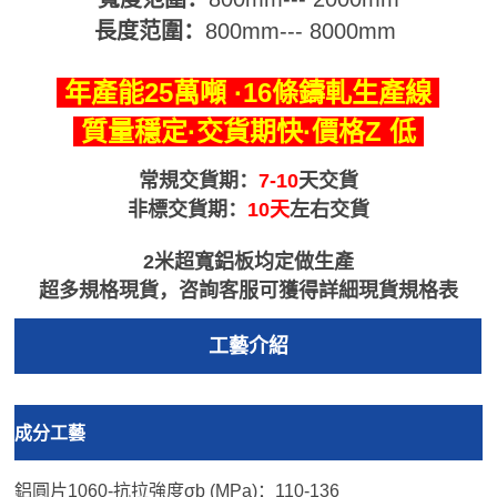
長度范圍：
800mm--- 8000mm
年產能25萬噸 ·16條鑄軋生產線
質量穩定·交貨期快·價格Z 低
常規交貨期：
7-10
天交貨
非標交貨期：
10天
左右交貨
2米超寬鋁板均定做生產
超多規格現貨，咨詢客服可獲得詳細現貨規格表
工藝介紹
成分工藝
鋁圓片1060-抗拉強度σb (MPa)：110-136