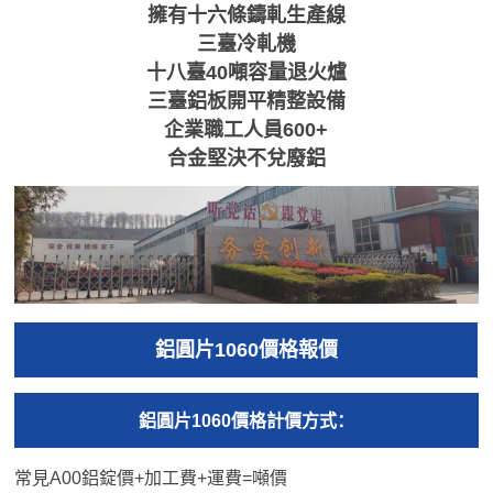
擁有十六條鑄軋生產線
三臺冷軋機
十八臺40噸容量退火爐
三臺鋁板開平精整設備
企業職工人員600+
合金堅決不兌廢鋁
鋁圓片1060價格報價
鋁圓片1060價格計價方式：
常見A00鋁錠價+加工費+運費=噸價