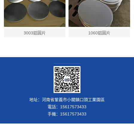
3003鋁圓片
1060鋁圓片
地址：河南省鞏義市小關鎮口頭工業園區
電話：15617573433
手機：15617573433