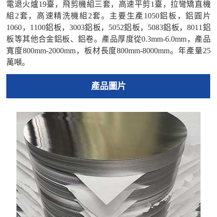
電退火爐19臺，飛剪機組三套，高速平剪1臺，拉彎矯直機
組2套，高速精洗機組2套。主要生產1050鋁板，鋁圓片
1060，1100鋁板，3003鋁板，5052鋁板，5083鋁板，8011鋁
板等其他合金鋁板、鋁卷。產品厚度從0.3mm-6.0mm，產品
寬度800mm-2000mm，板材長度800mm-8000mm。年產量25
萬噸。
產品圖片