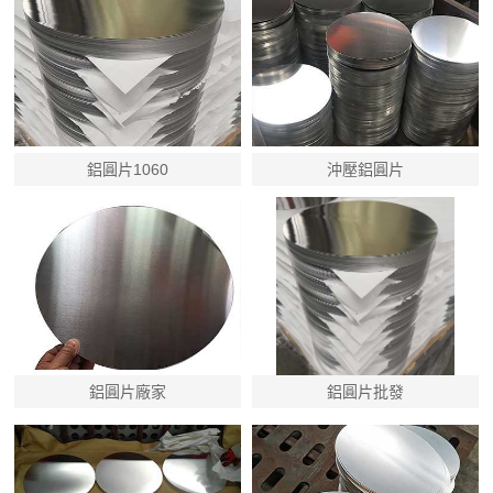
鋁圓片1060
沖壓鋁圓片
鋁圓片廠家
鋁圓片批發