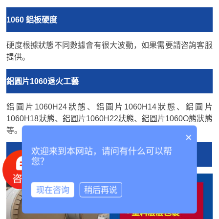
1060 鋁板硬度
硬度根據狀態不同數據會有很大波動，如果需要請咨詢客服
提供。
鋁圓片1060退火工藝
鋁圓片1060H24狀態、鋁圓片1060H14狀態、鋁圓片
1060H18狀態、鋁圓片1060H22狀態、鋁圓片1060O態狀態
等。
×
欢迎来到本网站，请问有什么可以帮
產品包裝
您？
现在咨询
稍后再说