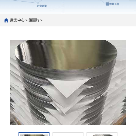
產品中心
>
鋁圓片
>